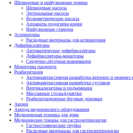
Шприцевые и инфузионные помпы
Шприцевые насосы
Энтеральные насосы
Волюметрические насосы
Аппараты подогрева крови
Инфузионные станции
Аспираторы
Расходные материалы для аспираторов
Дефибрилляторы
Автоматические дефибрилляторы
Дефибрилляторы-мониторы
Сердечно-лёгочная реанимация
Мониторы пациента
Реабилитация
Активная/пассивная разработка верхних и нижних 
Активная/пассивная разработка суставов
Вертикализаторы и подъемники
Массажные столы/кушетки
Реабилитационные беговые дорожки
Акции
Аренда медицинского оборудования
Медицинская техника для дома
Медицинские товары для гастроэнтерологии
Гастростомические трубки
Расходные материалы для гастроэнтерологии