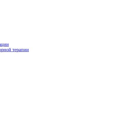
ации
орной терапии