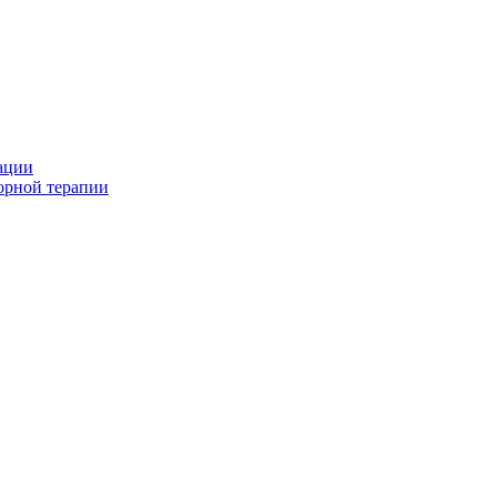
ации
орной терапии