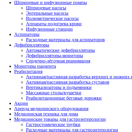
Шприцевые и инфузионные помпы
Шприцевые насосы
Энтеральные насосы
Волюметрические насосы
Аппараты подогрева крови
Инфузионные станции
Аспираторы
Расходные материалы для аспираторов
Дефибрилляторы
Автоматические дефибрилляторы
Дефибрилляторы-мониторы
Сердечно-лёгочная реанимация
Мониторы пациента
Реабилитация
Активная/пассивная разработка верхних и нижних 
Активная/пассивная разработка суставов
Вертикализаторы и подъемники
Массажные столы/кушетки
Реабилитационные беговые дорожки
Акции
Аренда медицинского оборудования
Медицинская техника для дома
Медицинские товары для гастроэнтерологии
Гастростомические трубки
Расходные материалы для гастроэнтерологии