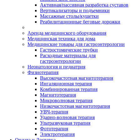
Активная/пассивная разработка суставов
Вертикализаторы и подъемники
Массажные столы/кушетки
Реабилитационные беговые дорожки
Аренда медицинского оборудования
Медицинская техника для дома
Медицинские товары для гастроэнтерологии
Гастростомические трубки
Расходные материалы для
гастроэнтерологии
Неонатология и педиатрия
Физиотерапия
Высокочастотная магнитотерапия
Ингаляционная терапия
Комбинированная терапия
Магнитотерапия
Микроволновая терапия
Низкочастотная магнитотерапия
УВЧ-терапия
Ударно-волновая терапия
Ультразвуковая терапия
Фототерапия
Электротерапия
Оплата и Доставка