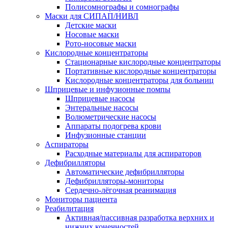
Полисомнографы и сомнографы
Маски для СИПАП/НИВЛ
Детские маски
Носовые маски
Рото-носовые маски
Кислородные концентраторы
Стационарные кислородные концентраторы
Портативные кислородные концентраторы
Кислородные концентраторы для больниц
Шприцевые и инфузионные помпы
Шприцевые насосы
Энтеральные насосы
Волюметрические насосы
Аппараты подогрева крови
Инфузионные станции
Аспираторы
Расходные материалы для аспираторов
Дефибрилляторы
Автоматические дефибрилляторы
Дефибрилляторы-мониторы
Сердечно-лёгочная реанимация
Мониторы пациента
Реабилитация
Активная/пассивная разработка верхних и
нижних конечностей