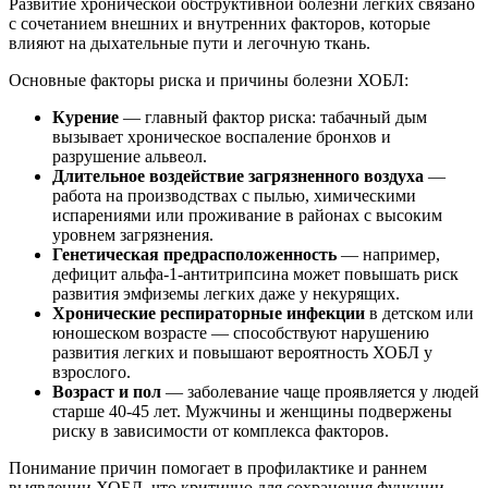
Развитие хронической обструктивной болезни легких связано
с сочетанием внешних и внутренних факторов, которые
влияют на дыхательные пути и легочную ткань.
Основные факторы риска и причины болезни ХОБЛ:
Курение
— главный фактор риска: табачный дым
вызывает хроническое воспаление бронхов и
разрушение альвеол.
Длительное воздействие загрязненного воздуха
—
работа на производствах с пылью, химическими
испарениями или проживание в районах с высоким
уровнем загрязнения.
Генетическая предрасположенность
— например,
дефицит альфа-1-антитрипсина может повышать риск
развития эмфиземы легких даже у некурящих.
Хронические респираторные инфекции
в детском или
юношеском возрасте — способствуют нарушению
развития легких и повышают вероятность ХОБЛ у
взрослого.
Возраст и пол
— заболевание чаще проявляется у людей
старше 40-45 лет. Мужчины и женщины подвержены
риску в зависимости от комплекса факторов.
Понимание причин помогает в профилактике и раннем
выявлении ХОБЛ, что критично для сохранения функции