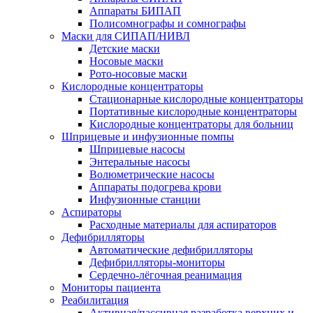
Аппараты БИПАП
Полисомнографы и сомнографы
Маски для СИПАП/НИВЛ
Детские маски
Носовые маски
Рото-носовые маски
Кислородные концентраторы
Стационарные кислородные концентраторы
Портативные кислородные концентраторы
Кислородные концентраторы для больниц
Шприцевые и инфузионные помпы
Шприцевые насосы
Энтеральные насосы
Волюметрические насосы
Аппараты подогрева крови
Инфузионные станции
Аспираторы
Расходные материалы для аспираторов
Дефибрилляторы
Автоматические дефибрилляторы
Дефибрилляторы-мониторы
Сердечно-лёгочная реанимация
Мониторы пациента
Реабилитация
Активная/пассивная разработка верхних и