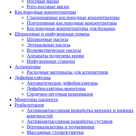
Носовые маски
Рото-носовые маски
Кислородные концентраторы
Стационарные кислородные концентраторы
Портативные кислородные концентраторы
Кислородные концентраторы для больниц
Шприцевые и инфузионные помпы
Шприцевые насосы
Энтеральные насосы
Волюметрические насосы
Аппараты подогрева крови
Инфузионные станции
Аспираторы
Расходные материалы для аспираторов
Дефибрилляторы
Автоматические дефибрилляторы
Дефибрилляторы-мониторы
Сердечно-лёгочная реанимация
Мониторы пациента
Реабилитация
Активная/пассивная разработка верхних и нижних
конечностей
Активная/пассивная разработка суставов
Вертикализаторы и подъемники
Массажные столы/кушетки