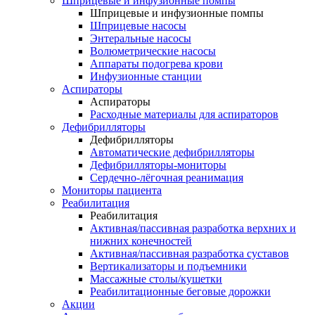
Шприцевые и инфузионные помпы
Шприцевые и инфузионные помпы
Шприцевые насосы
Энтеральные насосы
Волюметрические насосы
Аппараты подогрева крови
Инфузионные станции
Аспираторы
Аспираторы
Расходные материалы для аспираторов
Дефибрилляторы
Дефибрилляторы
Автоматические дефибрилляторы
Дефибрилляторы-мониторы
Сердечно-лёгочная реанимация
Мониторы пациента
Реабилитация
Реабилитация
Активная/пассивная разработка верхних и
нижних конечностей
Активная/пассивная разработка суставов
Вертикализаторы и подъемники
Массажные столы/кушетки
Реабилитационные беговые дорожки
Акции