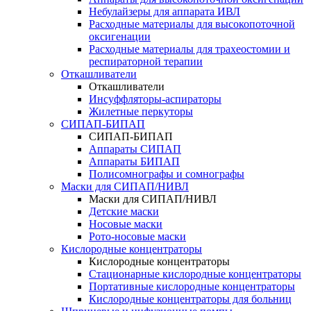
Небулайзеры для аппарата ИВЛ
Расходные материалы для высокопоточной
оксигенации
Расходные материалы для трахеостомии и
респираторной терапии
Откашливатели
Откашливатели
Инсуффляторы-аспираторы
Жилетные перкуторы
CИПАП-БИПАП
CИПАП-БИПАП
Аппараты СИПАП
Аппараты БИПАП
Полисомнографы и сомнографы
Маски для СИПАП/НИВЛ
Маски для СИПАП/НИВЛ
Детские маски
Носовые маски
Рото-носовые маски
Кислородные концентраторы
Кислородные концентраторы
Стационарные кислородные концентраторы
Портативные кислородные концентраторы
Кислородные концентраторы для больниц