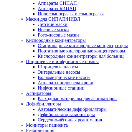
Аппараты СИПАП
Аппараты БИПАП
Полисомнографы и сомнографы
Маски для СИПАП/НИВЛ
Детские маски
Носовые маски
Рото-носовые маски
Кислородные концентраторы
Стационарные кислородные концентраторы
Портативные кислородные концентраторы
Кислородные концентраторы для больниц
Шприцевые и инфузионные помпы
Шприцевые насосы
Энтеральные насосы
Волюметрические насосы
Аппараты подогрева крови
Инфузионные станции
Аспираторы
Расходные материалы для аспираторов
Дефибрилляторы
Автоматические дефибрилляторы
Дефибрилляторы-мониторы
Сердечно-лёгочная реанимация
Мониторы пациента
Реабилитация