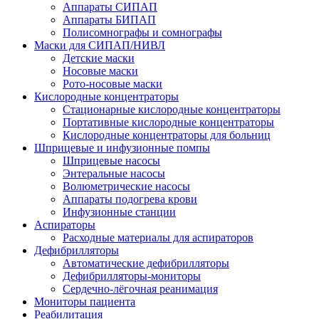
Аппараты СИПАП
Аппараты БИПАП
Полисомнографы и сомнографы
Маски для СИПАП/НИВЛ
Детские маски
Носовые маски
Рото-носовые маски
Кислородные концентраторы
Стационарные кислородные концентраторы
Портативные кислородные концентраторы
Кислородные концентраторы для больниц
Шприцевые и инфузионные помпы
Шприцевые насосы
Энтеральные насосы
Волюметрические насосы
Аппараты подогрева крови
Инфузионные станции
Аспираторы
Расходные материалы для аспираторов
Дефибрилляторы
Автоматические дефибрилляторы
Дефибрилляторы-мониторы
Сердечно-лёгочная реанимация
Мониторы пациента
Реабилитация