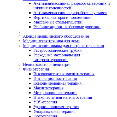
Активная/пассивная разработка верхних и
нижних конечностей
Активная/пассивная разработка суставов
Вертикализаторы и подъемники
Массажные столы/кушетки
Реабилитационные беговые дорожки
Аренда медицинского оборудования
Медицинская техника для дома
Медицинские товары для гастроэнтерологии
Гастростомические трубки
Расходные материалы для
гастроэнтерологии
Неонатология и педиатрия
Физиотерапия
Высокочастотная магнитотерапия
Ингаляционная терапия
Комбинированная терапия
Магнитотерапия
Микроволновая терапия
Низкочастотная магнитотерапия
УВЧ-терапия
Ударно-волновая терапия
Ультразвуковая терапия
Фототерапия