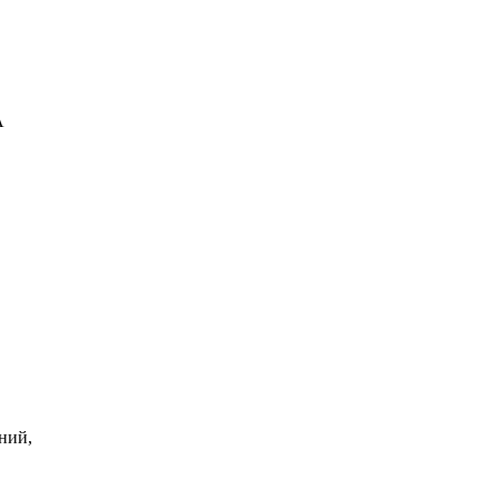
A
ний,