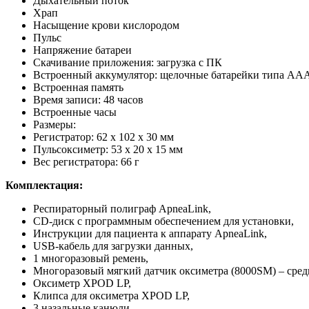
Дыхательный поток
Храп
Насыщение крови кислородом
Пульс
Напряжение батареи
Скачивание приложения: загрузка с ПК
Встроенный аккумулятор: щелочные батарейки типа AA
Встроенная память
Время записи: 48 часов
Встроенные часы
Размеры:
Регистратор: 62 x 102 x 30 мм
Пульсоксиметр: 53 x 20 x 15 мм
Вес регистратора: 66 г
Комплектация:
Респираторный полиграф ApneaLink,
CD-диск с программным обеспечением для установки,
Инструкции для пациента к аппарату ApneaLink,
USB-кабель для загрузки данных,
1 многоразовый ремень,
Многоразовый мягкий датчик оксиметра (8000SM) – сред
Оксиметр XPOD LP,
Клипса для оксиметра XPOD LP,
3 назальные канюли,