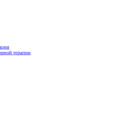
ации
орной терапии