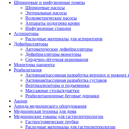
Шприцевые и инфузионные помпы
Шприцевые насосы
Энтеральные насосы
Волюметрические насосы
Аппараты подогрева крови
Инфузионные станции
Аспираторы
Расходные материалы для аспираторов
Дефибрилляторы
Автоматические дефибрилляторы
Дефибрилляторы-мониторы
Сердечно-лёгочная реанимация
Мониторы пациента
Реабилитация
Активная/пассивная разработка верхних и нижних 
Активная/пассивная разработка суставов
Вертикализаторы и подъемники
Массажные столы/кушетки
Реабилитационные беговые дорожки
Акции
Аренда медицинского оборудования
Медицинская техника для дома
Медицинские товары для гастроэнтерологии
Гастростомические трубки
Расходные материалы для гастроэнтерологии