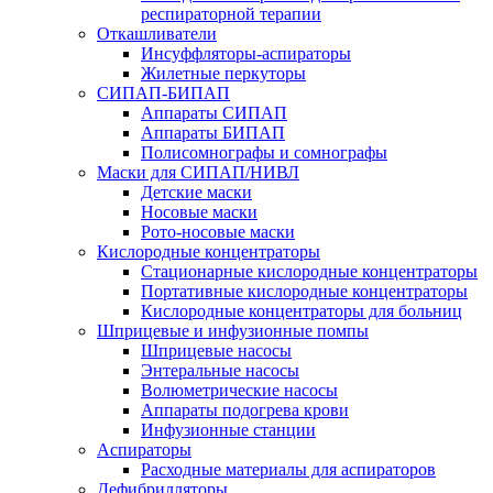
респираторной терапии
Откашливатели
Инсуффляторы-аспираторы
Жилетные перкуторы
CИПАП-БИПАП
Аппараты СИПАП
Аппараты БИПАП
Полисомнографы и сомнографы
Маски для СИПАП/НИВЛ
Детские маски
Носовые маски
Рото-носовые маски
Кислородные концентраторы
Стационарные кислородные концентраторы
Портативные кислородные концентраторы
Кислородные концентраторы для больниц
Шприцевые и инфузионные помпы
Шприцевые насосы
Энтеральные насосы
Волюметрические насосы
Аппараты подогрева крови
Инфузионные станции
Аспираторы
Расходные материалы для аспираторов
Дефибрилляторы