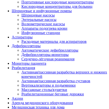
Портативные кислородные концентраторы
Кислородные концентраторы для больниц
Шприцевые и инфузионные помпы
Шприцевые насосы
Энтеральные насосы
Волюметрические насосы
Аппараты подогрева крови
Инфузионные станции
Аспираторы
Расходные материалы для аспираторов
Дефибрилляторы
Автоматические дефибрилляторы
Дефибрилляторы-мониторы
Сердечно-лёгочная реанимация
Мониторы пациента
Реабилитация
Активная/пассивная разработка верхних и нижних
конечностей
Активная/пассивная разработка суставов
Вертикализаторы и подъемники
Массажные столы/кушетки
Реабилитационные беговые дорожки
Акции
Аренда медицинского оборудования
Медицинская техника для дома