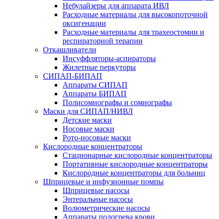
Небулайзеры для аппарата ИВЛ
Расходные материалы для высокопоточной
оксигенации
Расходные материалы для трахеостомии и
респираторной терапии
Откашливатели
Инсуффляторы-аспираторы
Жилетные перкуторы
CИПАП-БИПАП
Аппараты СИПАП
Аппараты БИПАП
Полисомнографы и сомнографы
Маски для СИПАП/НИВЛ
Детские маски
Носовые маски
Рото-носовые маски
Кислородные концентраторы
Стационарные кислородные концентраторы
Портативные кислородные концентраторы
Кислородные концентраторы для больниц
Шприцевые и инфузионные помпы
Шприцевые насосы
Энтеральные насосы
Волюметрические насосы
Аппараты подогрева крови