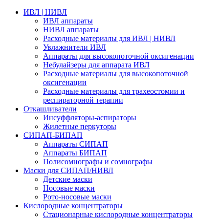
ИВЛ | НИВЛ
ИВЛ аппараты
НИВЛ аппараты
Расходные материалы для ИВЛ | НИВЛ
Увлажнители ИВЛ
Аппараты для высокопоточной оксигенации
Небулайзеры для аппарата ИВЛ
Расходные материалы для высокопоточной
оксигенации
Расходные материалы для трахеостомии и
респираторной терапии
Откашливатели
Инсуффляторы-аспираторы
Жилетные перкуторы
CИПАП-БИПАП
Аппараты СИПАП
Аппараты БИПАП
Полисомнографы и сомнографы
Маски для СИПАП/НИВЛ
Детские маски
Носовые маски
Рото-носовые маски
Кислородные концентраторы
Стационарные кислородные концентраторы