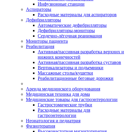
Инфузионные станции
Аспираторы
Расходные материалы для аспираторов
Дефибрилляторы
Автоматические дефибрилляторы
Дефибрилляторы-мониторы
Сердечно-лёгочная реанимация
Мониторы пациента
Реабилитация
Активная/пассивная разработка верхних и
нижних конечностей
Активная/пассивная разработка суставов
Вертикализаторы и подъемники
Массажные столы/кушетки
Реабилитационные беговые дорожки
Аренда медицинского оборудования
Медицинская техника для дома
Медицинские товары для гастроэнтерологии
Гастростомические трубки
Расходные материалы для
гастроэнтерологии
Неонатология и педиатрия
Физиотерапия
Высокочастотная магнитотерапия