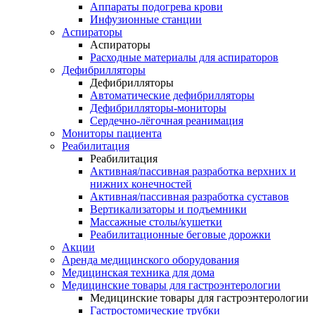
Аппараты подогрева крови
Инфузионные станции
Аспираторы
Аспираторы
Расходные материалы для аспираторов
Дефибрилляторы
Дефибрилляторы
Автоматические дефибрилляторы
Дефибрилляторы-мониторы
Сердечно-лёгочная реанимация
Мониторы пациента
Реабилитация
Реабилитация
Активная/пассивная разработка верхних и
нижних конечностей
Активная/пассивная разработка суставов
Вертикализаторы и подъемники
Массажные столы/кушетки
Реабилитационные беговые дорожки
Акции
Аренда медицинского оборудования
Медицинская техника для дома
Медицинские товары для гастроэнтерологии
Медицинские товары для гастроэнтерологии
Гастростомические трубки