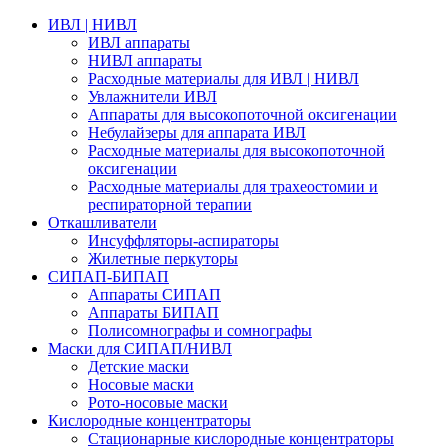
ИВЛ | НИВЛ
ИВЛ аппараты
НИВЛ аппараты
Расходные материалы для ИВЛ | НИВЛ
Увлажнители ИВЛ
Аппараты для высокопоточной оксигенации
Небулайзеры для аппарата ИВЛ
Расходные материалы для высокопоточной
оксигенации
Расходные материалы для трахеостомии и
респираторной терапии
Откашливатели
Инсуффляторы-аспираторы
Жилетные перкуторы
CИПАП-БИПАП
Аппараты СИПАП
Аппараты БИПАП
Полисомнографы и сомнографы
Маски для СИПАП/НИВЛ
Детские маски
Носовые маски
Рото-носовые маски
Кислородные концентраторы
Стационарные кислородные концентраторы