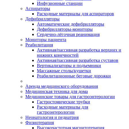
Инфузионные станции
Аспираторы
Расходные материалы для аспираторов
Дефибрилляторы
Автоматические дефибрилляторы
Дефибрилляторы-мониторы
Сердечно-лёгочная реанимация
Мониторы пациента
Реабилитация
Активная/пассивная разработка верхних и
нижних конечностей
Активная/пассивная разработка суставов
Вертикализаторы и подъемники
Массажные столы/кушетки
Реабилитационные беговые дорожки
Аренда медицинского оборудования
Медицинская техника для дома
Медицинские товары для гастроэнтерологии
Гастростомические трубки
Расходные материалы для
гастроэнтерологии
Неонатология и педиатрия
Физиотерапия
Высокочастотная магнитотерапия