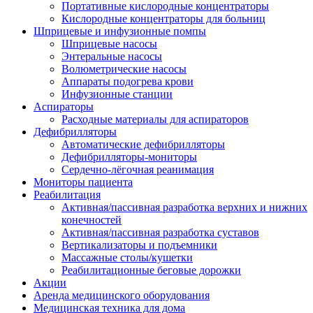
Портативные кислородные концентраторы
Кислородные концентраторы для больниц
Шприцевые и инфузионные помпы
Шприцевые насосы
Энтеральные насосы
Волюметрические насосы
Аппараты подогрева крови
Инфузионные станции
Аспираторы
Расходные материалы для аспираторов
Дефибрилляторы
Автоматические дефибрилляторы
Дефибрилляторы-мониторы
Сердечно-лёгочная реанимация
Мониторы пациента
Реабилитация
Активная/пассивная разработка верхних и нижних
конечностей
Активная/пассивная разработка суставов
Вертикализаторы и подъемники
Массажные столы/кушетки
Реабилитационные беговые дорожки
Акции
Аренда медицинского оборудования
Медицинская техника для дома