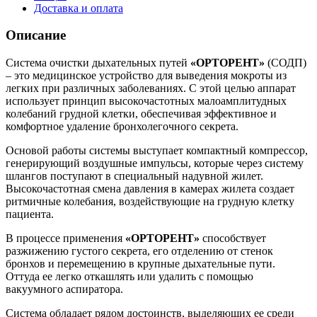
Доставка и оплата
Описание
Система очистки дыхательных путей
«ОРТОРЕНТ»
(СОДП)
– это медицинское устройство для выведения мокроты из
легких при различных заболеваниях. С этой целью аппарат
использует принцип высокочастотных малоамплитудных
колебаний грудной клетки, обеспечивая эффективное и
комфортное удаление бронхолегочного секрета.
Основой работы системы выступает компактный компрессор,
генерирующий воздушные импульсы, которые через систему
шлангов поступают в специальный надувной жилет.
Высокочастотная смена давления в камерах жилета создает
ритмичные колебания, воздействующие на грудную клетку
пациента.
В процессе применения
«ОРТОРЕНТ»
способствует
разжижению густого секрета, его отделению от стенок
бронхов и перемещению в крупные дыхательные пути.
Оттуда ее легко откашлять или удалить с помощью
вакуумного аспиратора.
Система обладает рядом достоинств, выделяющих ее среди