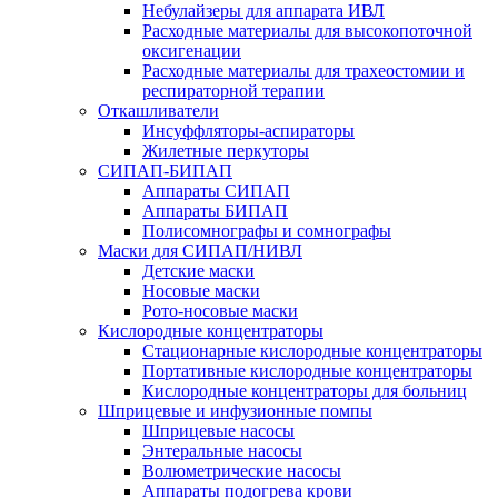
Небулайзеры для аппарата ИВЛ
Расходные материалы для высокопоточной
оксигенации
Расходные материалы для трахеостомии и
респираторной терапии
Откашливатели
Инсуффляторы-аспираторы
Жилетные перкуторы
CИПАП-БИПАП
Аппараты СИПАП
Аппараты БИПАП
Полисомнографы и сомнографы
Маски для СИПАП/НИВЛ
Детские маски
Носовые маски
Рото-носовые маски
Кислородные концентраторы
Стационарные кислородные концентраторы
Портативные кислородные концентраторы
Кислородные концентраторы для больниц
Шприцевые и инфузионные помпы
Шприцевые насосы
Энтеральные насосы
Волюметрические насосы
Аппараты подогрева крови