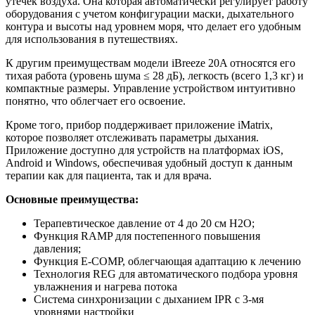
утечек воздуха. Она которая автоматически регулирует работу
оборудования с учетом конфигурации маски, дыхательного
контура и высоты над уровнем моря, что делает его удобным
для использования в путешествиях.
К другим преимуществам модели iBreeze 20A относятся его
тихая работа (уровень шума ≤ 28 дБ), легкость (всего 1,3 кг) и
компактные размеры. Управление устройством интуитивно
понятно, что облегчает его освоение.
Кроме того, прибор поддерживает приложение iMatrix,
которое позволяет отслеживать параметры дыхания.
Приложение доступно для устройств на платформах iOS,
Android и Windows, обеспечивая удобный доступ к данным
терапии как для пациента, так и для врача.
Основные преимущества:
Терапевтическое давление от 4 до 20 см Н2О;
Функция RAMP для постепенного повышения
давления;
Функция E-COMP, облегчающая адаптацию к лечению
Технология REG для автоматического подбора уровня
увлажнения и нагрева потока
Система синхронизации с дыханием IPR с 3-мя
уровнями настройки