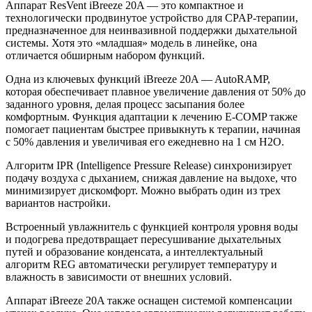
Аппарат ResVent iBreeze 20A — это компактное и
технологически продвинутое устройство для CPAP-терапии,
предназначенное для неинвазивной поддержки дыхательной
системы. Хотя это «младшая» модель в линейке, она
отличается обширным набором функций.
Одна из ключевых функций iBreeze 20A — AutoRAMP,
которая обеспечивает плавное увеличение давления от 50% до
заданного уровня, делая процесс засыпания более
комфортным. Функция адаптации к лечению E-COMP также
помогает пациентам быстрее привыкнуть к терапии, начиная
с 50% давления и увеличивая его ежедневно на 1 см H2O.
Алгоритм IPR (Intelligence Pressure Release) синхронизирует
подачу воздуха с дыханием, снижая давление на выдохе, что
минимизирует дискомфорт. Можно выбрать один из трех
вариантов настройки.
Встроенный увлажнитель с функцией контроля уровня воды
и подогрева предотвращает пересушивание дыхательных
путей и образование конденсата, а интеллектуальный
алгоритм REG автоматически регулирует температуру и
влажность в зависимости от внешних условий.
Аппарат iBreeze 20A также оснащен системой компенсации