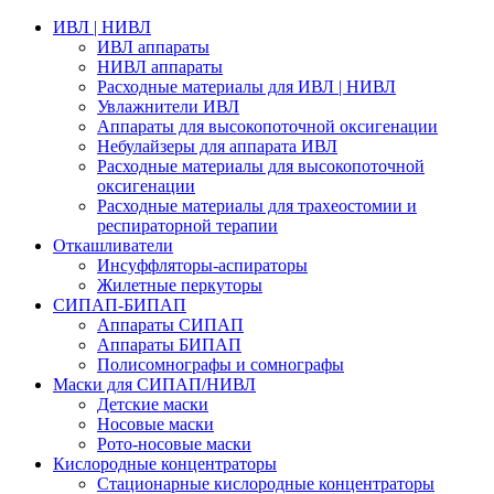
ИВЛ | НИВЛ
ИВЛ аппараты
НИВЛ аппараты
Расходные материалы для ИВЛ | НИВЛ
Увлажнители ИВЛ
Аппараты для высокопоточной оксигенации
Небулайзеры для аппарата ИВЛ
Расходные материалы для высокопоточной
оксигенации
Расходные материалы для трахеостомии и
респираторной терапии
Откашливатели
Инсуффляторы-аспираторы
Жилетные перкуторы
CИПАП-БИПАП
Аппараты СИПАП
Аппараты БИПАП
Полисомнографы и сомнографы
Маски для СИПАП/НИВЛ
Детские маски
Носовые маски
Рото-носовые маски
Кислородные концентраторы
Стационарные кислородные концентраторы