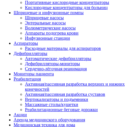
Портативные кислородные концентраторы
Кислородные концентраторы для больниц
Шприцевые и инфузионные помпы
Шприцевые насосы
Энтеральные насосы
Волюметрические насосы
Аппараты подогрева крови
Инфузионные станции
Аспираторы
Расходные материалы для аспираторов
Дефибрилляторы
Автоматические дефибрилляторы
Дефибрилляторы-мониторы
Сердечно-лёгочная реанимация
Мониторы пациента
Реабилитация
Активная/пассивная разработка верхних и нижних
конечностей
Активная/пассивная разработка суставов
Вертикализаторы и подъемники
Массажные столы/кушетки
Реабилитационные беговые дорожки
Акции
Аренда медицинского оборудования
Медицинская техника для дома