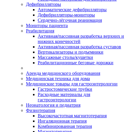
Дефибрилляторы
Автоматические дефибрилляторы
Дефибрилляторы-мониторы
Сердечно-лёгочная реанимация
Мониторы пациента
Реабилитация
Активная/пассивная разработка верхних и
нижних конечностей
Активная/пассивная разработка суставов
Вертикализаторы и подъемники
Массажные столы/кушетки
Реабилитационные беговые дорожки
Аренда медицинского оборудования
Медицинская техника для дома
Медицинские товары для гастроэнтерологии
Гастростомические трубки
Расходные материалы для
гастроэнтерологии
Неонатология и педиатрия
Физиотерапия
Высокочастотная магнитотерапия
Ингаляционная терапия
Комбинированная терапия
Магнитотерапия