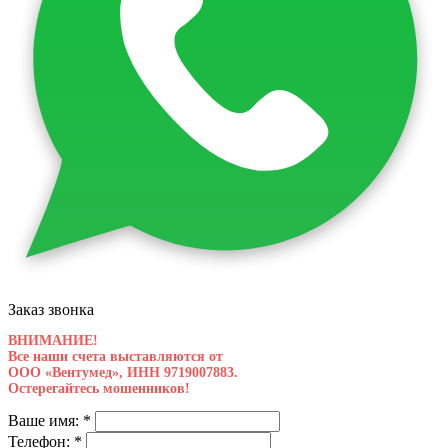
Заказ звонка
ВНИМАНИЕ!
Все наши счета выставляются от
ООО «Вентумед», ИНН 9719007883.
Остерегайтесь мошенников!
Ваше имя:
*
Телефон:
*