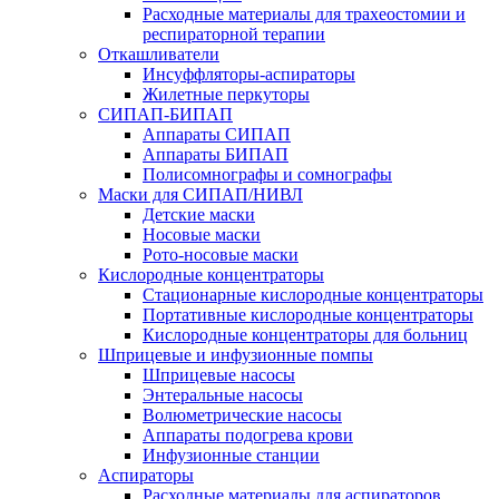
Расходные материалы для трахеостомии и
респираторной терапии
Откашливатели
Инсуффляторы-аспираторы
Жилетные перкуторы
CИПАП-БИПАП
Аппараты СИПАП
Аппараты БИПАП
Полисомнографы и сомнографы
Маски для СИПАП/НИВЛ
Детские маски
Носовые маски
Рото-носовые маски
Кислородные концентраторы
Стационарные кислородные концентраторы
Портативные кислородные концентраторы
Кислородные концентраторы для больниц
Шприцевые и инфузионные помпы
Шприцевые насосы
Энтеральные насосы
Волюметрические насосы
Аппараты подогрева крови
Инфузионные станции
Аспираторы
Расходные материалы для аспираторов