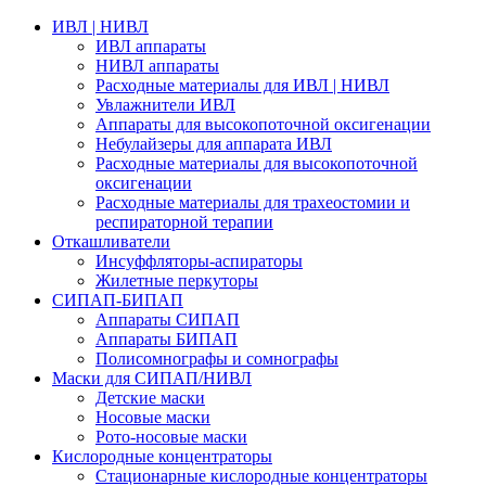
ИВЛ | НИВЛ
ИВЛ аппараты
НИВЛ аппараты
Расходные материалы для ИВЛ | НИВЛ
Увлажнители ИВЛ
Аппараты для высокопоточной оксигенации
Небулайзеры для аппарата ИВЛ
Расходные материалы для высокопоточной
оксигенации
Расходные материалы для трахеостомии и
респираторной терапии
Откашливатели
Инсуффляторы-аспираторы
Жилетные перкуторы
CИПАП-БИПАП
Аппараты СИПАП
Аппараты БИПАП
Полисомнографы и сомнографы
Маски для СИПАП/НИВЛ
Детские маски
Носовые маски
Рото-носовые маски
Кислородные концентраторы
Стационарные кислородные концентраторы