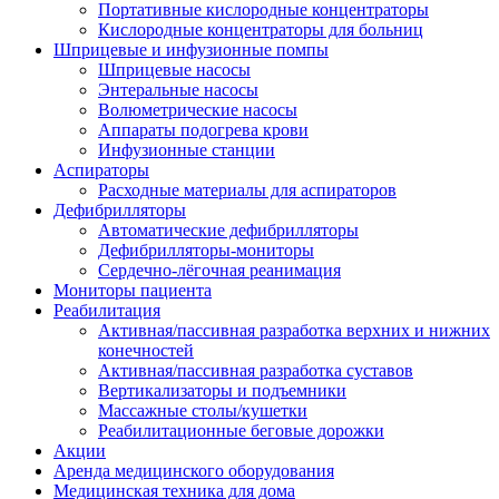
Портативные кислородные концентраторы
Кислородные концентраторы для больниц
Шприцевые и инфузионные помпы
Шприцевые насосы
Энтеральные насосы
Волюметрические насосы
Аппараты подогрева крови
Инфузионные станции
Аспираторы
Расходные материалы для аспираторов
Дефибрилляторы
Автоматические дефибрилляторы
Дефибрилляторы-мониторы
Сердечно-лёгочная реанимация
Мониторы пациента
Реабилитация
Активная/пассивная разработка верхних и нижних
конечностей
Активная/пассивная разработка суставов
Вертикализаторы и подъемники
Массажные столы/кушетки
Реабилитационные беговые дорожки
Акции
Аренда медицинского оборудования
Медицинская техника для дома