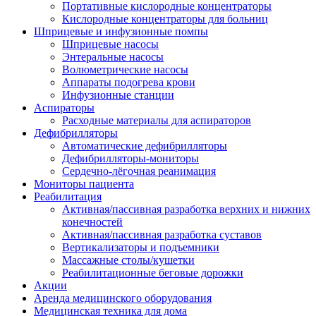
Портативные кислородные концентраторы
Кислородные концентраторы для больниц
Шприцевые и инфузионные помпы
Шприцевые насосы
Энтеральные насосы
Волюметрические насосы
Аппараты подогрева крови
Инфузионные станции
Аспираторы
Расходные материалы для аспираторов
Дефибрилляторы
Автоматические дефибрилляторы
Дефибрилляторы-мониторы
Сердечно-лёгочная реанимация
Мониторы пациента
Реабилитация
Активная/пассивная разработка верхних и нижних
конечностей
Активная/пассивная разработка суставов
Вертикализаторы и подъемники
Массажные столы/кушетки
Реабилитационные беговые дорожки
Акции
Аренда медицинского оборудования
Медицинская техника для дома