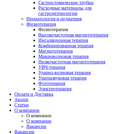
Гастростомические трубки
Расходные материалы для
гастроэнтерологии
Неонатология и педиатрия
Физиотерапия
Физиотерапия
Высокочастотная магнитотерапия
Ингаляционная терапия
Комбинированная терапия
Магнитотерапия
Микроволновая терапия
Низкочастотная магнитотерапия
УВЧ-терапия
Ударно-волновая терапия
Ультразвуковая терапия
Фототерапия
Электротерапия
Оплата и Доставка
Акции
Статьи
О компании
О компании
О компании
Вакансии
Вакансии