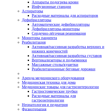
Аппараты подогрева крови
Инфузионные станции
Аспираторы
Расходные материалы для аспираторов
Дефибрилляторы
Автоматические дефибрилляторы
Дефибрилляторы-мониторы
Сердечно-лёгочная реанимация
Мониторы пациента
Реабилитация
Активная/пассивная разработка верхних и
нижних конечностей
Активная/пассивная разработка суставов
Вертикализаторы и подъемники
Массажные столы/кушетки
Реабилитационные беговые дорожки
Аренда медицинского оборудования
Медицинская техника для дома
Медицинские товары для гастроэнтерологии
Гастростомические трубки
Расходные материалы для
гастроэнтерологии
Неонатология и педиатрия
Физиотерапия