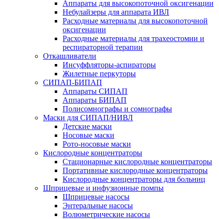
Аппараты для высокопоточной оксигенации
Небулайзеры для аппарата ИВЛ
Расходные материалы для высокопоточной
оксигенации
Расходные материалы для трахеостомии и
респираторной терапии
Откашливатели
Инсуффляторы-аспираторы
Жилетные перкуторы
CИПАП-БИПАП
Аппараты СИПАП
Аппараты БИПАП
Полисомнографы и сомнографы
Маски для СИПАП/НИВЛ
Детские маски
Носовые маски
Рото-носовые маски
Кислородные концентраторы
Стационарные кислородные концентраторы
Портативные кислородные концентраторы
Кислородные концентраторы для больниц
Шприцевые и инфузионные помпы
Шприцевые насосы
Энтеральные насосы
Волюметрические насосы