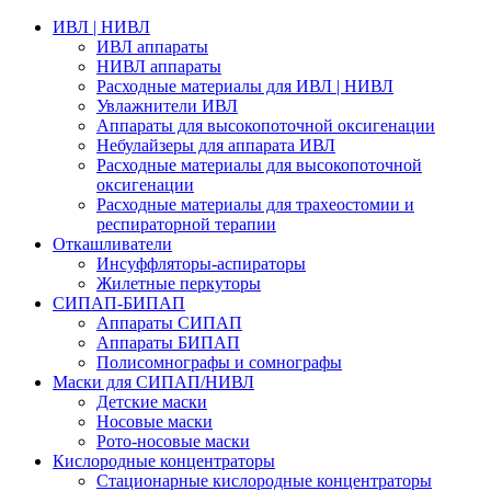
ИВЛ | НИВЛ
ИВЛ аппараты
НИВЛ аппараты
Расходные материалы для ИВЛ | НИВЛ
Увлажнители ИВЛ
Аппараты для высокопоточной оксигенации
Небулайзеры для аппарата ИВЛ
Расходные материалы для высокопоточной
оксигенации
Расходные материалы для трахеостомии и
респираторной терапии
Откашливатели
Инсуффляторы-аспираторы
Жилетные перкуторы
CИПАП-БИПАП
Аппараты СИПАП
Аппараты БИПАП
Полисомнографы и сомнографы
Маски для СИПАП/НИВЛ
Детские маски
Носовые маски
Рото-носовые маски
Кислородные концентраторы
Стационарные кислородные концентраторы