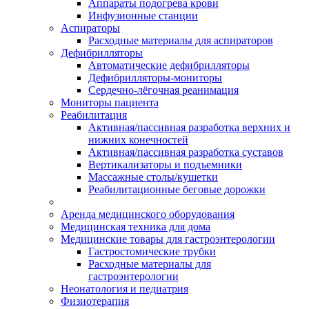
Аппараты подогрева крови
Инфузионные станции
Аспираторы
Расходные материалы для аспираторов
Дефибрилляторы
Автоматические дефибрилляторы
Дефибрилляторы-мониторы
Сердечно-лёгочная реанимация
Мониторы пациента
Реабилитация
Активная/пассивная разработка верхних и
нижних конечностей
Активная/пассивная разработка суставов
Вертикализаторы и подъемники
Массажные столы/кушетки
Реабилитационные беговые дорожки
Аренда медицинского оборудования
Медицинская техника для дома
Медицинские товары для гастроэнтерологии
Гастростомические трубки
Расходные материалы для
гастроэнтерологии
Неонатология и педиатрия
Физиотерапия