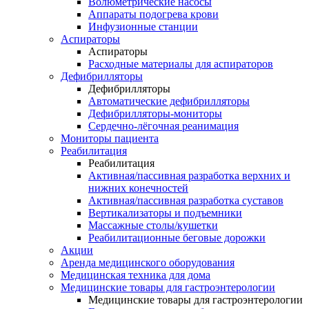
Волюметрические насосы
Аппараты подогрева крови
Инфузионные станции
Аспираторы
Аспираторы
Расходные материалы для аспираторов
Дефибрилляторы
Дефибрилляторы
Автоматические дефибрилляторы
Дефибрилляторы-мониторы
Сердечно-лёгочная реанимация
Мониторы пациента
Реабилитация
Реабилитация
Активная/пассивная разработка верхних и
нижних конечностей
Активная/пассивная разработка суставов
Вертикализаторы и подъемники
Массажные столы/кушетки
Реабилитационные беговые дорожки
Акции
Аренда медицинского оборудования
Медицинская техника для дома
Медицинские товары для гастроэнтерологии
Медицинские товары для гастроэнтерологии