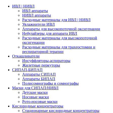
ИВЛ | НИВЛ
ИВЛ аппараты
НИВЛ аппараты
Расходные материалы для ИВЛ | НИВЛ
Увлажнители ИВЛ
Аппараты для высокопоточной оксигенации
Небулайзеры для аппарата ИВЛ
Расходные материалы для высокопоточной
оксигенации
Расходные материалы для трахеостомии и
респираторной терапии
Откашливатели
Инсуффляторы-аспираторы
Жилетные перкуторы
CИПАП-БИПАП
Аппараты СИПАП
Аппараты БИПАП
Полисомнографы и сомнографы
Маски для СИПАП/НИВЛ
Детские маски
Носовые маски
Рото-носовые маски
Кислородные концентраторы
Стационарные кислородные концентраторы