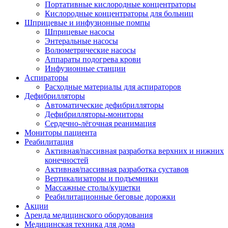
Портативные кислородные концентраторы
Кислородные концентраторы для больниц
Шприцевые и инфузионные помпы
Шприцевые насосы
Энтеральные насосы
Волюметрические насосы
Аппараты подогрева крови
Инфузионные станции
Аспираторы
Расходные материалы для аспираторов
Дефибрилляторы
Автоматические дефибрилляторы
Дефибрилляторы-мониторы
Сердечно-лёгочная реанимация
Мониторы пациента
Реабилитация
Активная/пассивная разработка верхних и нижних
конечностей
Активная/пассивная разработка суставов
Вертикализаторы и подъемники
Массажные столы/кушетки
Реабилитационные беговые дорожки
Акции
Аренда медицинского оборудования
Медицинская техника для дома