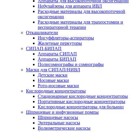
Аппараты для высокопоточной оксигенации
Небулайзеры для аппарата ИВЛ
Расходные материалы для высокопоточной
оксигенации
Расходные материалы для трахеостомии и
респираторной терапии
Откашливатели
Инсуффляторы-аспираторы
Жилетные перкуторы
CИПАП-БИПАП
Аппараты СИПАП
Аппараты БИПАП
Полисомнографы и сомнографы
Маски для СИПАП/НИВЛ
Детские маски
Носовые маски
Рото-носовые маски
Кислородные концентраторы
Стационарные кислородные концентраторы
Портативные кислородные концентраторы
Кислородные концентраторы для больниц
Шприцевые и инфузионные помпы
Шприцевые насосы
Энтеральные насосы
Волюметрические насосы