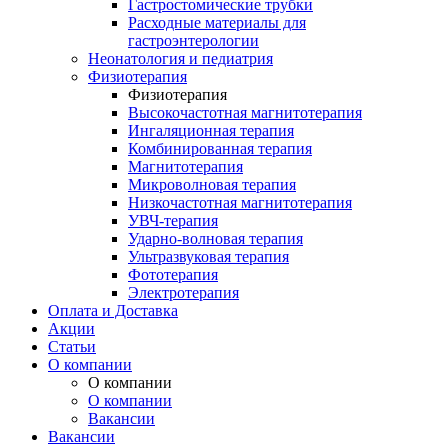
Гастростомические трубки
Расходные материалы для
гастроэнтерологии
Неонатология и педиатрия
Физиотерапия
Физиотерапия
Высокочастотная магнитотерапия
Ингаляционная терапия
Комбинированная терапия
Магнитотерапия
Микроволновая терапия
Низкочастотная магнитотерапия
УВЧ-терапия
Ударно-волновая терапия
Ультразвуковая терапия
Фототерапия
Электротерапия
Оплата и Доставка
Акции
Статьи
О компании
О компании
О компании
Вакансии
Вакансии