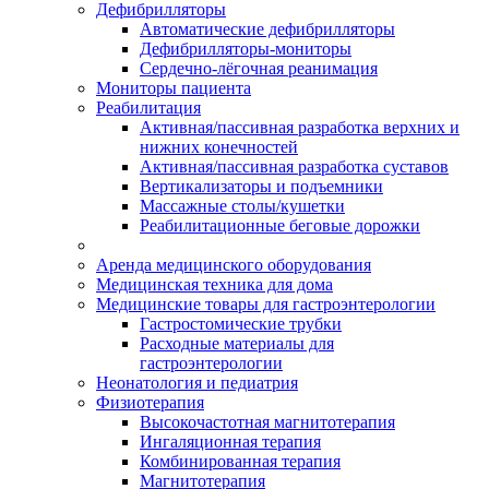
Дефибрилляторы
Автоматические дефибрилляторы
Дефибрилляторы-мониторы
Сердечно-лёгочная реанимация
Мониторы пациента
Реабилитация
Активная/пассивная разработка верхних и
нижних конечностей
Активная/пассивная разработка суставов
Вертикализаторы и подъемники
Массажные столы/кушетки
Реабилитационные беговые дорожки
Аренда медицинского оборудования
Медицинская техника для дома
Медицинские товары для гастроэнтерологии
Гастростомические трубки
Расходные материалы для
гастроэнтерологии
Неонатология и педиатрия
Физиотерапия
Высокочастотная магнитотерапия
Ингаляционная терапия
Комбинированная терапия
Магнитотерапия