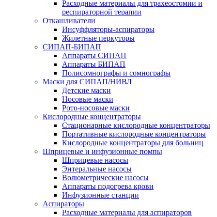
Расходные материалы для трахеостомии и
респираторной терапии
Откашливатели
Инсуффляторы-аспираторы
Жилетные перкуторы
CИПАП-БИПАП
Аппараты СИПАП
Аппараты БИПАП
Полисомнографы и сомнографы
Маски для СИПАП/НИВЛ
Детские маски
Носовые маски
Рото-носовые маски
Кислородные концентраторы
Стационарные кислородные концентраторы
Портативные кислородные концентраторы
Кислородные концентраторы для больниц
Шприцевые и инфузионные помпы
Шприцевые насосы
Энтеральные насосы
Волюметрические насосы
Аппараты подогрева крови
Инфузионные станции
Аспираторы
Расходные материалы для аспираторов