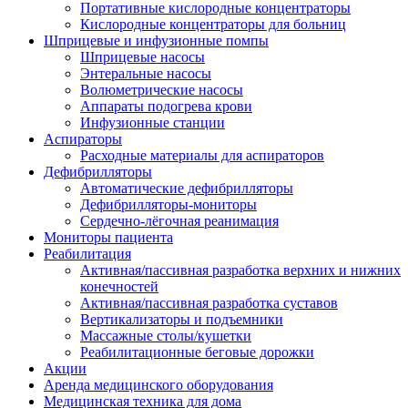
Портативные кислородные концентраторы
Кислородные концентраторы для больниц
Шприцевые и инфузионные помпы
Шприцевые насосы
Энтеральные насосы
Волюметрические насосы
Аппараты подогрева крови
Инфузионные станции
Аспираторы
Расходные материалы для аспираторов
Дефибрилляторы
Автоматические дефибрилляторы
Дефибрилляторы-мониторы
Сердечно-лёгочная реанимация
Мониторы пациента
Реабилитация
Активная/пассивная разработка верхних и нижних
конечностей
Активная/пассивная разработка суставов
Вертикализаторы и подъемники
Массажные столы/кушетки
Реабилитационные беговые дорожки
Акции
Аренда медицинского оборудования
Медицинская техника для дома