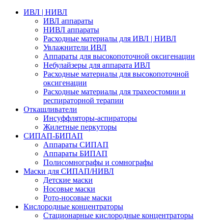
ИВЛ | НИВЛ
ИВЛ аппараты
НИВЛ аппараты
Расходные материалы для ИВЛ | НИВЛ
Увлажнители ИВЛ
Аппараты для высокопоточной оксигенации
Небулайзеры для аппарата ИВЛ
Расходные материалы для высокопоточной
оксигенации
Расходные материалы для трахеостомии и
респираторной терапии
Откашливатели
Инсуффляторы-аспираторы
Жилетные перкуторы
CИПАП-БИПАП
Аппараты СИПАП
Аппараты БИПАП
Полисомнографы и сомнографы
Маски для СИПАП/НИВЛ
Детские маски
Носовые маски
Рото-носовые маски
Кислородные концентраторы
Стационарные кислородные концентраторы