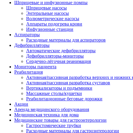
Шприцевые и инфузионные помпы
Шприцевые насосы
Энтеральные насосы
Волюметрические насосы
Аппараты подогрева крови
Инфузионные станции
Аспираторы
Расходные материалы для аспираторов
Дефибрилляторы
Автоматические дефибрилляторы
Дефибрилляторы-мониторы
Сердечно-лёгочная реанимация
Мониторы пациента
Реабилитация
Активная/пассивная разработка верхних и нижних 
Активная/пассивная разработка суставов
Вертикализаторы и подъемники
Массажные столы/кушетки
Реабилитационные беговые дорожки
Акции
Аренда медицинского оборудования
Медицинская техника для дома
Медицинские товары для гастроэнтерологии
Гастростомические трубки
Расходные материалы для гастроэнтерологии