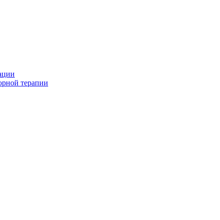
ации
орной терапии