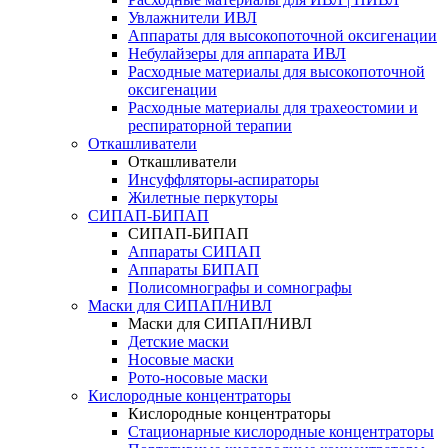
Увлажнители ИВЛ
Аппараты для высокопоточной оксигенации
Небулайзеры для аппарата ИВЛ
Расходные материалы для высокопоточной
оксигенации
Расходные материалы для трахеостомии и
респираторной терапии
Откашливатели
Откашливатели
Инсуффляторы-аспираторы
Жилетные перкуторы
CИПАП-БИПАП
CИПАП-БИПАП
Аппараты СИПАП
Аппараты БИПАП
Полисомнографы и сомнографы
Маски для СИПАП/НИВЛ
Маски для СИПАП/НИВЛ
Детские маски
Носовые маски
Рото-носовые маски
Кислородные концентраторы
Кислородные концентраторы
Стационарные кислородные концентраторы