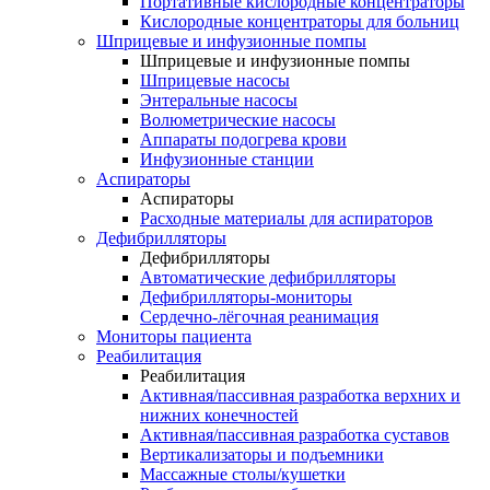
Портативные кислородные концентраторы
Кислородные концентраторы для больниц
Шприцевые и инфузионные помпы
Шприцевые и инфузионные помпы
Шприцевые насосы
Энтеральные насосы
Волюметрические насосы
Аппараты подогрева крови
Инфузионные станции
Аспираторы
Аспираторы
Расходные материалы для аспираторов
Дефибрилляторы
Дефибрилляторы
Автоматические дефибрилляторы
Дефибрилляторы-мониторы
Сердечно-лёгочная реанимация
Мониторы пациента
Реабилитация
Реабилитация
Активная/пассивная разработка верхних и
нижних конечностей
Активная/пассивная разработка суставов
Вертикализаторы и подъемники
Массажные столы/кушетки