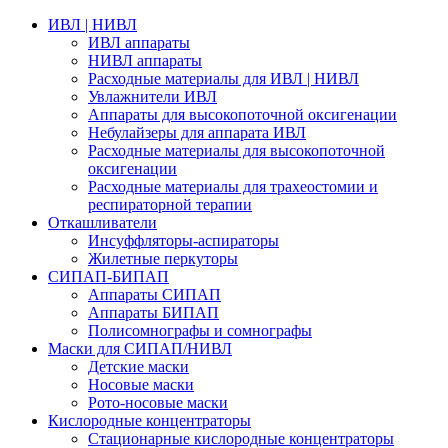
ИВЛ | НИВЛ
ИВЛ аппараты
НИВЛ аппараты
Расходные материалы для ИВЛ | НИВЛ
Увлажнители ИВЛ
Аппараты для высокопоточной оксигенации
Небулайзеры для аппарата ИВЛ
Расходные материалы для высокопоточной
оксигенации
Расходные материалы для трахеостомии и
респираторной терапии
Откашливатели
Инсуффляторы-аспираторы
Жилетные перкуторы
CИПАП-БИПАП
Аппараты СИПАП
Аппараты БИПАП
Полисомнографы и сомнографы
Маски для СИПАП/НИВЛ
Детские маски
Носовые маски
Рото-носовые маски
Кислородные концентраторы
Стационарные кислородные концентраторы