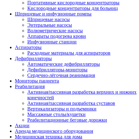
Портативные кислородные концентраторы
Кислородные концентраторы для больниц
Шприцевые и инфузионные помпы
Шприцевые насосы
Энтеральные насосы
Волюметрические насосы
Аппараты подогрева крови
Инфузионные станции
Аспираторы
Расходные материалы для аспираторов
Дефибрилляторы
Автоматические дефибрилляторы
Дефибрилляторы-мониторы
Сердечно-лёгочная реанимация
Мониторы пациента
Реабилитация
Активная/пассивная разработка верхних и нижних
конечностей
Активная/пассивная разработка суставов
Вертикализаторы и подъемники
Массажные столы/кушетки
Реабилитационные беговые дорожки
Акции
Аренда медицинского оборудования
Медицинская техника для дома