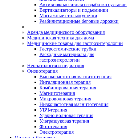
Активная/пассивная разработка суставов
Вертикализаторы и подъемники
Массажные столы/кушетки
Реабилитационные беговые дорожки
Аренда медицинского оборудования
Медицинская техника для дома
Медицинские товары для гастроэнтерологии
Гастростомические трубки
Расходные материалы для
гастроэнтерологии
Неонатология и педиатрия
Физиотерапия
Высокочастотная магнитотерапия
Ингаляционная терапия
Комбинированная терапия
Магнитотерапия
Микроволновая терапия
Низкочастотная магнитотерапия
УВЧ-терапия
Ударно-волновая терапия
Ультразвуковая терапия
Фототерапия
Электротерапия
Оплата и Доставка