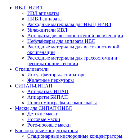
ИВЛ | НИВЛ
ИВЛ аппараты
НИВЛ аппараты
Расходные материалы для ИВЛ | НИВЛ
Увлажнители ИВЛ
Аппараты для высокопоточной оксигенации
Небулайзеры для аппарата ИВЛ
Расходные материалы для высокопоточной
оксигенации
Расходные материалы для трахеостомии и
респираторной терапии
Откашливатели
Инсуффляторы-аспираторы
Жилетные перкуторы
CИПАП-БИПАП
Аппараты СИПАП
Аппараты БИПАП
Полисомнографы и сомнографы
Маски для СИПАП/НИВЛ
Детские маски
Носовые маски
Рото-носовые маски
Кислородные концентраторы
Стационарные кислородные концентраторы