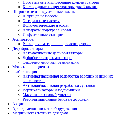
Портативные кислородные концентраторы
Кислородные концентраторы для больниц
Шприцевые и инфузионные помпы
Шприцевые насосы
Энтеральные насосы
Волюметрические насосы
Аппараты подогрева крови
Инфузионные станции
Аспираторы
Расходные материалы для аспираторов
Дефибрилляторы
Автоматические дефибрилляторы
Дефибрилляторы-мониторы
Сердечно-лёгочная реанимация
Мониторы пациента
Реабилитация
Активная/пассивная разработка верхних и нижних
конечностей
Активная/пассивная разработка суставов
Вертикализаторы и подъемники
Массажные столы/кушетки
Реабилитационные беговые дорожки
Акции
Аренда медицинского оборудования
Медицинская техника для дома