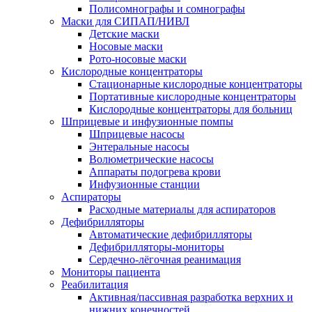
Полисомнографы и сомнографы
Маски для СИПАП/НИВЛ
Детские маски
Носовые маски
Рото-носовые маски
Кислородные концентраторы
Стационарные кислородные концентраторы
Портативные кислородные концентраторы
Кислородные концентраторы для больниц
Шприцевые и инфузионные помпы
Шприцевые насосы
Энтеральные насосы
Волюметрические насосы
Аппараты подогрева крови
Инфузионные станции
Аспираторы
Расходные материалы для аспираторов
Дефибрилляторы
Автоматические дефибрилляторы
Дефибрилляторы-мониторы
Сердечно-лёгочная реанимация
Мониторы пациента
Реабилитация
Активная/пассивная разработка верхних и
нижних конечностей