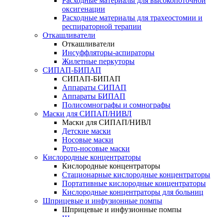
Расходные материалы для высокопоточной
оксигенации
Расходные материалы для трахеостомии и
респираторной терапии
Откашливатели
Откашливатели
Инсуффляторы-аспираторы
Жилетные перкуторы
CИПАП-БИПАП
CИПАП-БИПАП
Аппараты СИПАП
Аппараты БИПАП
Полисомнографы и сомнографы
Маски для СИПАП/НИВЛ
Маски для СИПАП/НИВЛ
Детские маски
Носовые маски
Рото-носовые маски
Кислородные концентраторы
Кислородные концентраторы
Стационарные кислородные концентраторы
Портативные кислородные концентраторы
Кислородные концентраторы для больниц
Шприцевые и инфузионные помпы
Шприцевые и инфузионные помпы