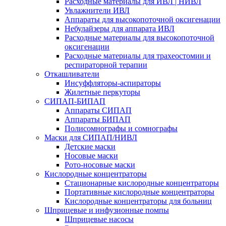
Расходные материалы для ИВЛ | НИВЛ
Увлажнители ИВЛ
Аппараты для высокопоточной оксигенации
Небулайзеры для аппарата ИВЛ
Расходные материалы для высокопоточной
оксигенации
Расходные материалы для трахеостомии и
респираторной терапии
Откашливатели
Инсуффляторы-аспираторы
Жилетные перкуторы
CИПАП-БИПАП
Аппараты СИПАП
Аппараты БИПАП
Полисомнографы и сомнографы
Маски для СИПАП/НИВЛ
Детские маски
Носовые маски
Рото-носовые маски
Кислородные концентраторы
Стационарные кислородные концентраторы
Портативные кислородные концентраторы
Кислородные концентраторы для больниц
Шприцевые и инфузионные помпы
Шприцевые насосы