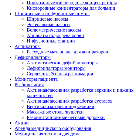
Портативные кислородные концентраторы
Кислородные концентраторы для больниц
Шприцевые и инфузионные помпы
Шприцевые насосы
Энтеральные насосы
Волюметрические насосы
Аппараты подогрева крови
Инфузионные станции
Аспираторы
Расходные материалы для аспираторов
Дефибрилляторы
Автоматические дефибрилляторы
Дефибрилляторы-мониторы
Сердечно-лёгочная реанимация
Мониторы пациента
Реабилитация
Активная/пассивная разработка верхних и нижних
конечностей
Активная/пассивная разработка суставов
Вертикализаторы и подъемники
Массажные столы/кушетки
Реабилитационные беговые дорожки
Акции
Аренда медицинского оборудования
Медицинская техника для дома