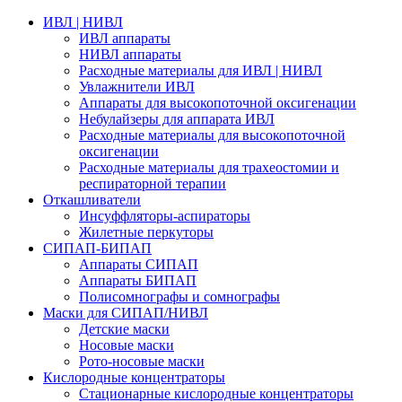
ИВЛ | НИВЛ
ИВЛ аппараты
НИВЛ аппараты
Расходные материалы для ИВЛ | НИВЛ
Увлажнители ИВЛ
Аппараты для высокопоточной оксигенации
Небулайзеры для аппарата ИВЛ
Расходные материалы для высокопоточной
оксигенации
Расходные материалы для трахеостомии и
респираторной терапии
Откашливатели
Инсуффляторы-аспираторы
Жилетные перкуторы
CИПАП-БИПАП
Аппараты СИПАП
Аппараты БИПАП
Полисомнографы и сомнографы
Маски для СИПАП/НИВЛ
Детские маски
Носовые маски
Рото-носовые маски
Кислородные концентраторы
Стационарные кислородные концентраторы