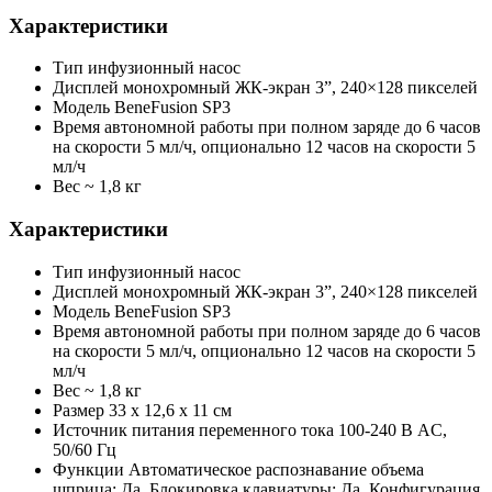
Характеристики
Тип
инфузионный насос
Дисплей
монохромный ЖК-экран 3”, 240×128 пикселей
Модель
BeneFusion SP3
Время автономной работы
при полном заряде до 6 часов
на скорости 5 мл/ч, опционально 12 часов на скорости 5
мл/ч
Вес
~ 1,8 кг
Характеристики
Тип
инфузионный насос
Дисплей
монохромный ЖК-экран 3”, 240×128 пикселей
Модель
BeneFusion SP3
Время автономной работы
при полном заряде до 6 часов
на скорости 5 мл/ч, опционально 12 часов на скорости 5
мл/ч
Вес
~ 1,8 кг
Размер
33 х 12,6 х 11 см
Источник питания переменного тока
100-240 В AC,
50/60 Гц
Функции
Автоматическое распознавание объема
шприца: Да, Блокировка клавиатуры: Да, Конфигурация