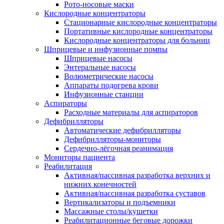
Рото-носовые маски
Кислородные концентраторы
Стационарные кислородные концентраторы
Портативные кислородные концентраторы
Кислородные концентраторы для больниц
Шприцевые и инфузионные помпы
Шприцевые насосы
Энтеральные насосы
Волюметрические насосы
Аппараты подогрева крови
Инфузионные станции
Аспираторы
Расходные материалы для аспираторов
Дефибрилляторы
Автоматические дефибрилляторы
Дефибрилляторы-мониторы
Сердечно-лёгочная реанимация
Мониторы пациента
Реабилитация
Активная/пассивная разработка верхних и
нижних конечностей
Активная/пассивная разработка суставов
Вертикализаторы и подъемники
Массажные столы/кушетки
Реабилитационные беговые дорожки