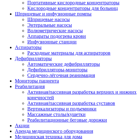
Портативные кислородные концентраторы
Кислородные концентраторы для больниц
Шприцевые и инфузионные помпы
Шприцевые насосы
Энтеральные насосы
Волюметрические насосы
Аппараты подогрева крови
Инфузионные станции
Аспираторы
Расходные материалы для аспираторов
Дефибрилляторы
Автоматические дефибрилляторы
Дефибрилляторы-мониторы
Сердечно-лёгочная реанимация
Мониторы пациента
Реабилитация
Активная/пассивная разработка верхних и нижних
конечностей
Активная/пассивная разработка суставов
Вертикализаторы и подъемники
Массажные столы/кушетки
Реабилитационные беговые дорожки
Акции
Аренда медицинского оборудования
Медицинская техника для дома