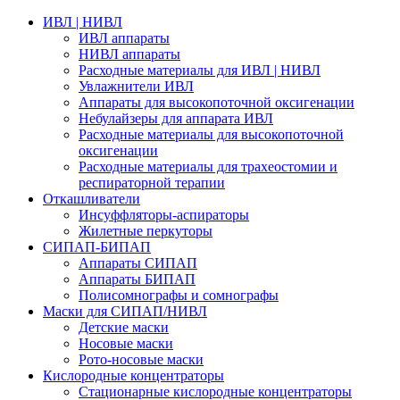
ИВЛ | НИВЛ
ИВЛ аппараты
НИВЛ аппараты
Расходные материалы для ИВЛ | НИВЛ
Увлажнители ИВЛ
Аппараты для высокопоточной оксигенации
Небулайзеры для аппарата ИВЛ
Расходные материалы для высокопоточной
оксигенации
Расходные материалы для трахеостомии и
респираторной терапии
Откашливатели
Инсуффляторы-аспираторы
Жилетные перкуторы
CИПАП-БИПАП
Аппараты СИПАП
Аппараты БИПАП
Полисомнографы и сомнографы
Маски для СИПАП/НИВЛ
Детские маски
Носовые маски
Рото-носовые маски
Кислородные концентраторы
Стационарные кислородные концентраторы