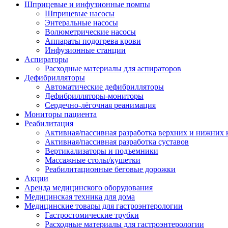
Шприцевые и инфузионные помпы
Шприцевые насосы
Энтеральные насосы
Волюметрические насосы
Аппараты подогрева крови
Инфузионные станции
Аспираторы
Расходные материалы для аспираторов
Дефибрилляторы
Автоматические дефибрилляторы
Дефибрилляторы-мониторы
Сердечно-лёгочная реанимация
Мониторы пациента
Реабилитация
Активная/пассивная разработка верхних и нижних 
Активная/пассивная разработка суставов
Вертикализаторы и подъемники
Массажные столы/кушетки
Реабилитационные беговые дорожки
Акции
Аренда медицинского оборудования
Медицинская техника для дома
Медицинские товары для гастроэнтерологии
Гастростомические трубки
Расходные материалы для гастроэнтерологии