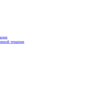
ации
орной терапии