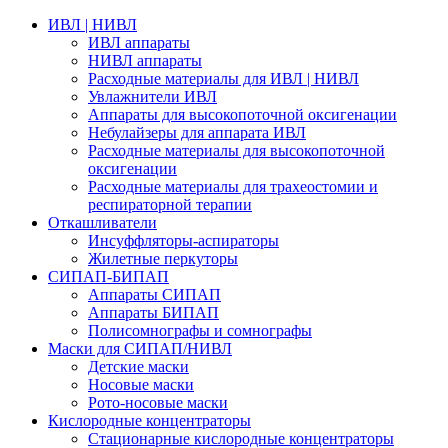
ИВЛ | НИВЛ
ИВЛ аппараты
НИВЛ аппараты
Расходные материалы для ИВЛ | НИВЛ
Увлажнители ИВЛ
Аппараты для высокопоточной оксигенации
Небулайзеры для аппарата ИВЛ
Расходные материалы для высокопоточной
оксигенации
Расходные материалы для трахеостомии и
респираторной терапии
Откашливатели
Инсуффляторы-аспираторы
Жилетные перкуторы
CИПАП-БИПАП
Аппараты СИПАП
Аппараты БИПАП
Полисомнографы и сомнографы
Маски для СИПАП/НИВЛ
Детские маски
Носовые маски
Рото-носовые маски
Кислородные концентраторы
Стационарные кислородные концентраторы