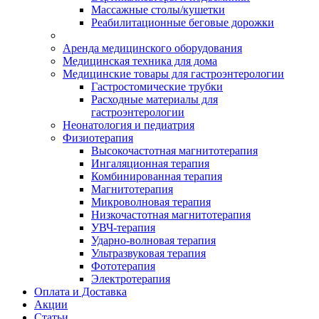
Массажные столы/кушетки
Реабилитационные беговые дорожки
Аренда медицинского оборудования
Медицинская техника для дома
Медицинские товары для гастроэнтерологии
Гастростомические трубки
Расходные материалы для
гастроэнтерологии
Неонатология и педиатрия
Физиотерапия
Высокочастотная магнитотерапия
Ингаляционная терапия
Комбинированная терапия
Магнитотерапия
Микроволновая терапия
Низкочастотная магнитотерапия
УВЧ-терапия
Ударно-волновая терапия
Ультразвуковая терапия
Фототерапия
Электротерапия
Оплата и Доставка
Акции
Статьи