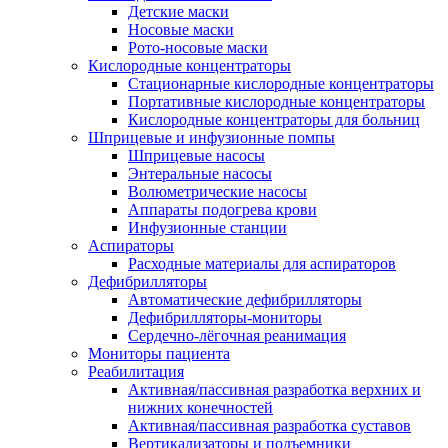
Детские маски
Носовые маски
Рото-носовые маски
Кислородные концентраторы
Стационарные кислородные концентраторы
Портативные кислородные концентраторы
Кислородные концентраторы для больниц
Шприцевые и инфузионные помпы
Шприцевые насосы
Энтеральные насосы
Волюметрические насосы
Аппараты подогрева крови
Инфузионные станции
Аспираторы
Расходные материалы для аспираторов
Дефибрилляторы
Автоматические дефибрилляторы
Дефибрилляторы-мониторы
Сердечно-лёгочная реанимация
Мониторы пациента
Реабилитация
Активная/пассивная разработка верхних и
нижних конечностей
Активная/пассивная разработка суставов
Вертикализаторы и подъемники