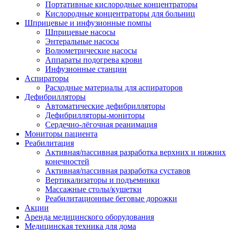
Портативные кислородные концентраторы
Кислородные концентраторы для больниц
Шприцевые и инфузионные помпы
Шприцевые насосы
Энтеральные насосы
Волюметрические насосы
Аппараты подогрева крови
Инфузионные станции
Аспираторы
Расходные материалы для аспираторов
Дефибрилляторы
Автоматические дефибрилляторы
Дефибрилляторы-мониторы
Сердечно-лёгочная реанимация
Мониторы пациента
Реабилитация
Активная/пассивная разработка верхних и нижних
конечностей
Активная/пассивная разработка суставов
Вертикализаторы и подъемники
Массажные столы/кушетки
Реабилитационные беговые дорожки
Акции
Аренда медицинского оборудования
Медицинская техника для дома