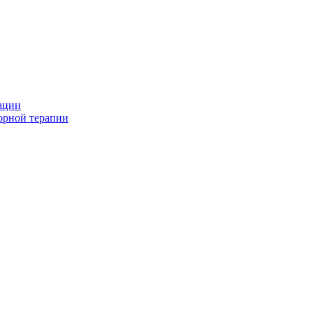
ации
орной терапии