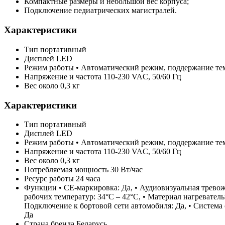
Компактные размеры и небольшой вес корпуса;
Подключение педиатрических магистралей.
Характеристики
Тип
портативный
Дисплей
LED
Режим работы
• Автоматический режим, поддержание тем
Напряжение и частота
110-230 VAC, 50/60 Гц
Вес
около 0,3 кг
Характеристики
Тип
портативный
Дисплей
LED
Режим работы
• Автоматический режим, поддержание тем
Напряжение и частота
110-230 VAC, 50/60 Гц
Вес
около 0,3 кг
Потребляемая мощность
30 Вт/час
Ресурс работы
24 часа
Функции
• CE-маркировка: Да, • Аудиовизуальная тревож
рабочих температур: 34°C – 42°C, • Материал нагревате
Подключение к бортовой сети автомобиля: Да, • Система 
Да
Страна бренда
Беларусь