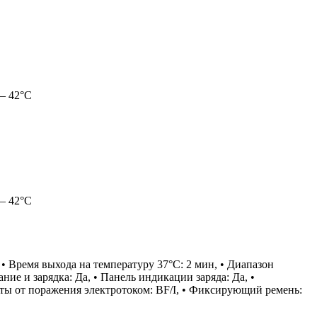
– 42°C
– 42°C
 • Время выхода на температуру 37°C: 2 мин, • Диапазон
е и зарядка: Да, • Панель индикации заряда: Да, •
щиты от поражения электротоком: ВF/I, • Фиксирующий ремень: