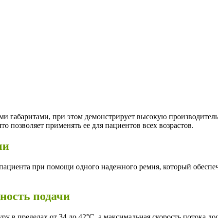
и габаритами, при этом демонстрирует высокую производитель
то позволяет применять ее для пациентов всех возрастов.
ии
 пациента при помощи одного надежного ремня, который обесп
ность подачи
у в пределах от 34 до 42°C, а максимальная скорость потока до