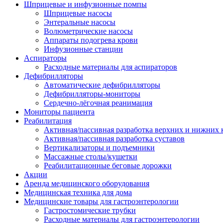
Шприцевые и инфузионные помпы
Шприцевые насосы
Энтеральные насосы
Волюметрические насосы
Аппараты подогрева крови
Инфузионные станции
Аспираторы
Расходные материалы для аспираторов
Дефибрилляторы
Автоматические дефибрилляторы
Дефибрилляторы-мониторы
Сердечно-лёгочная реанимация
Мониторы пациента
Реабилитация
Активная/пассивная разработка верхних и нижних 
Активная/пассивная разработка суставов
Вертикализаторы и подъемники
Массажные столы/кушетки
Реабилитационные беговые дорожки
Акции
Аренда медицинского оборудования
Медицинская техника для дома
Медицинские товары для гастроэнтерологии
Гастростомические трубки
Расходные материалы для гастроэнтерологии