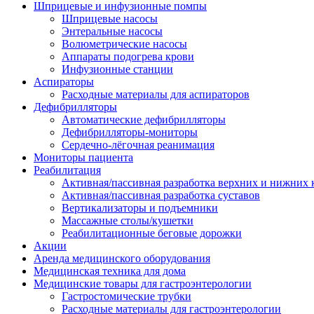
Шприцевые и инфузионные помпы
Шприцевые насосы
Энтеральные насосы
Волюметрические насосы
Аппараты подогрева крови
Инфузионные станции
Аспираторы
Расходные материалы для аспираторов
Дефибрилляторы
Автоматические дефибрилляторы
Дефибрилляторы-мониторы
Сердечно-лёгочная реанимация
Мониторы пациента
Реабилитация
Активная/пассивная разработка верхних и нижних 
Активная/пассивная разработка суставов
Вертикализаторы и подъемники
Массажные столы/кушетки
Реабилитационные беговые дорожки
Акции
Аренда медицинского оборудования
Медицинская техника для дома
Медицинские товары для гастроэнтерологии
Гастростомические трубки
Расходные материалы для гастроэнтерологии