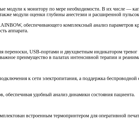
е модули к монитору по мере необходимости. В их числе — кап
а также модули оценки глубины анестезии и расширенной пульсо
RAINBOW, обеспечивающего комплексный анализ параметров кр
ть аппарата.
я переноски, USB-портами и двухцветным индикатором тревог 
важное преимущество в палатах интенсивной терапии и реаним
подключения к сети электропитания, а поддержка беспроводной
ов, обеспечивая удобный анализ динамики состояния пациента.
мплектован встроенным термопринтером для оперативной печат