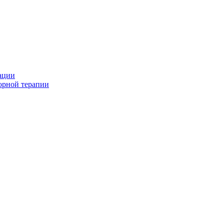
ации
орной терапии