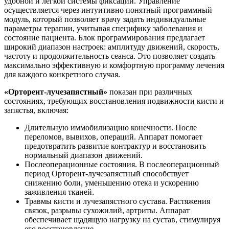
удобной и легкой системы фиксации. Управление
осуществляется через интуитивно понятный программный
модуль, который позволяет врачу задать индивидуальные
параметры терапии, учитывая специфику заболевания и
состояние пациента. Блок программирования предлагает
широкий диапазон настроек: амплитуду движений, скорость,
частоту и продолжительность сеанса. Это позволяет создать
максимально эффективную и комфортную программу лечения
для каждого конкретного случая.
«Орторент-лучезапястный»
показан при различных
состояниях, требующих восстановления подвижности кисти и
запястья, включая:
Длительную иммобилизацию конечности. После
переломов, вывихов, операций. Аппарат помогает
предотвратить развитие контрактур и восстановить
нормальный диапазон движений.
Послеоперационные состояния. В послеоперационный
период Орторент-лучезапястный способствует
снижению боли, уменьшению отека и ускорению
заживления тканей.
Травмы кисти и лучезапястного сустава. Растяжения
связок, разрывы сухожилий, артриты. Аппарат
обеспечивает щадящую нагрузку на сустав, стимулируя
его восстановление.