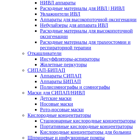
НИВЛ аппараты
Расходные материалы для ИВЛ | НИВЛ
Увлажнители ИВЛ
Аппараты для высокопоточной оксигенации
Небулайзеры для аппарата ИВЛ
Расходные материалы для высокопоточной
оксигенации
Расходные материалы для трахеостомии и
респираторной терапии
Откашливатели
Инсуффляторы-аспираторы
Жилетные перкуторы
CИПАП-БИПАП
Аппараты СИПАП
Аппараты БИПАП
Полисомнографы и сомнографы
Маски для СИПАП/НИВЛ
Детские маски
Носовые маски
Рото-носовые маски
Кислородные концентраторы
Стационарные кислородные концентраторы
Портативные кислородные концентраторы
Кислородные концентраторы для больниц
Шприцевые и инфузионные помпы