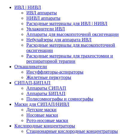
ИВЛ | НИВЛ
ИВЛ аппараты
НИВЛ аппараты
Расходные материалы для ИВЛ | НИВЛ
Увлажнители ИВЛ
Аппараты для высокопоточной оксигенации
Небулайзеры для аппарата ИВЛ
Расходные материалы для высокопоточной
оксигенации
Расходные материалы для трахеостомии и
респираторной терапии
Откашливатели
Инсуффляторы-аспираторы
Жилетные перкуторы
CИПАП-БИПАП
Аппараты СИПАП
Аппараты БИПАП
Полисомнографы и сомнографы
Маски для СИПАП/НИВЛ
Детские маски
Носовые маски
Рото-носовые маски
Кислородные концентраторы
Стационарные кислородные концентраторы