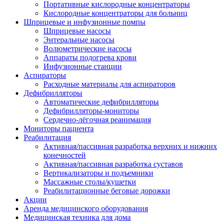
Портативные кислородные концентраторы
Кислородные концентраторы для больниц
Шприцевые и инфузионные помпы
Шприцевые насосы
Энтеральные насосы
Волюметрические насосы
Аппараты подогрева крови
Инфузионные станции
Аспираторы
Расходные материалы для аспираторов
Дефибрилляторы
Автоматические дефибрилляторы
Дефибрилляторы-мониторы
Сердечно-лёгочная реанимация
Мониторы пациента
Реабилитация
Активная/пассивная разработка верхних и нижних
конечностей
Активная/пассивная разработка суставов
Вертикализаторы и подъемники
Массажные столы/кушетки
Реабилитационные беговые дорожки
Акции
Аренда медицинского оборудования
Медицинская техника для дома