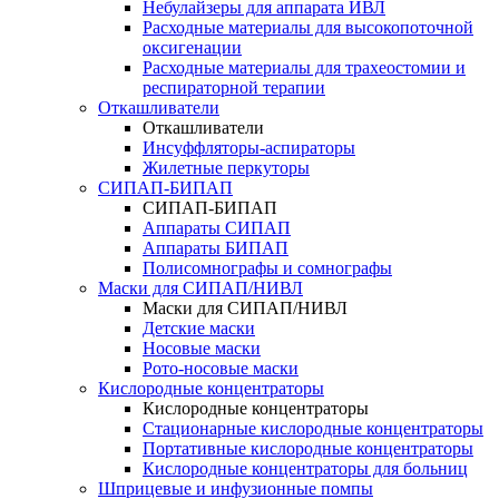
Небулайзеры для аппарата ИВЛ
Расходные материалы для высокопоточной
оксигенации
Расходные материалы для трахеостомии и
респираторной терапии
Откашливатели
Откашливатели
Инсуффляторы-аспираторы
Жилетные перкуторы
CИПАП-БИПАП
CИПАП-БИПАП
Аппараты СИПАП
Аппараты БИПАП
Полисомнографы и сомнографы
Маски для СИПАП/НИВЛ
Маски для СИПАП/НИВЛ
Детские маски
Носовые маски
Рото-носовые маски
Кислородные концентраторы
Кислородные концентраторы
Стационарные кислородные концентраторы
Портативные кислородные концентраторы
Кислородные концентраторы для больниц
Шприцевые и инфузионные помпы